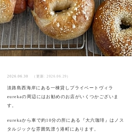
2026.06.30
（更新: 2026.06.29）
淡路島西海岸にある一棟貸しプライベートヴィラ
eurekaの周辺にはお勧めのお店がいくつかございま
す。
eurekaから車で約10分の所にある『大六珈琲』はノス
タルジックな雰囲気漂う港町にあります。